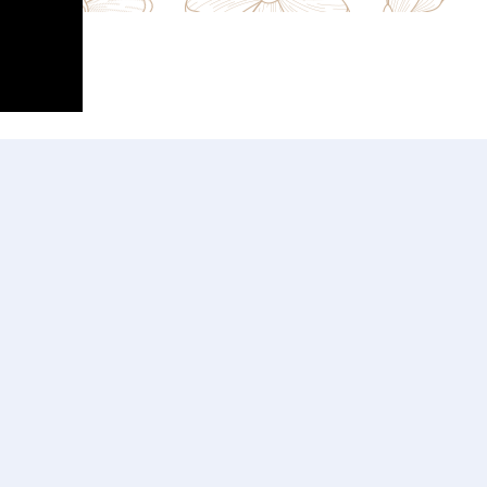
ช็คธนาคาร | สั่งจ่ายในนาม
ะชานุเคราะห์ ในพระบรมราชูปถัมภ์